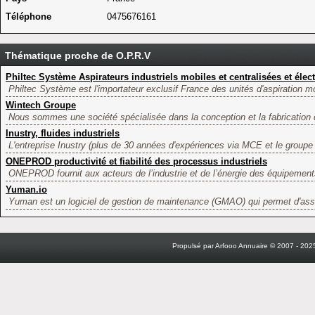
Téléphone
0475676161
Thématique proche de O.P.R.V
Philtec Système Aspirateurs industriels mobiles et centralisées et élect
Philtec Système est l'importateur exclusif France des unités d'aspiration mo
Wintech Groupe
Nous sommes une société spécialisée dans la conception et la fabrication d
Inustry, fluides industriels
L'entreprise Inustry (plus de 30 années d'expériences via MCE et le groupe Va
ONEPROD productivité et fiabilité des processus industriels
ONEPROD fournit aux acteurs de l’industrie et de l’énergie des équipements
Yuman.io
Yuman est un logiciel de gestion de maintenance (GMAO) qui permet d'assu
Propulsé par Arfooo Annuaire © 2007 - 2