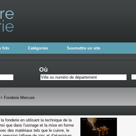
 hits
Catégories
Soumettre un site
Où
>
Fonderie Mercure
 fonderie en utilisant la technique de la
insi que dans l'usinage et la mise en forme
vec des matériaux tels que le cuivre, le
s pression (alliage de zinc et d'aluminium,