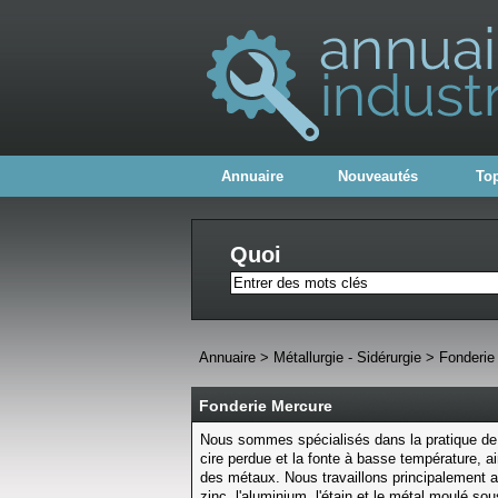
Annuaire
Nouveautés
Top
Quoi
Annuaire
>
Métallurgie - Sidérurgie
>
Fonderie
Fonderie Mercure
Nous sommes spécialisés dans la pratique de la
cire perdue et la fonte à basse température, a
des métaux. Nous travaillons principalement a
zinc, l'aluminium, l'étain et le métal moulé sou