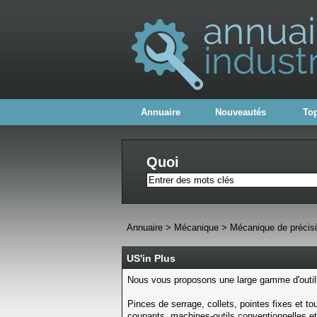
Annuaire
Nouveautés
Top
Quoi
Annuaire
>
Mécanique
>
Mécanique de précis
US'in Plus
Nous vous proposons une large gamme d'outilla
Pinces de serrage, collets, pointes fixes et tou
coupants, machines-outils conventionnelles et 