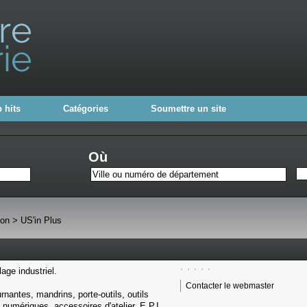
 hits
Catégories
Soumettre un site
Où
ion
>
US'in Plus
ge industriel.
Contacter le webmaster
rnantes, mandrins, porte-outils, outils
numériques, accessoires d'atelier, E.P.I.,