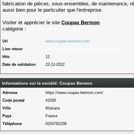
fabrication de pièces, sous-ensembles, de maintenance, ré
aussi bien pour le particulier que l'entreprise.
Visiter et apprécier le site
Coupax Bermon
catégorie :
Mécanique de précision
Url
www.coupax-bermon.com
Lien retour
https://www.coupax-bermon.com/annuaires.html
Hits
12
Date de validation
22-12-2022
Informations sur la société: Coupax Bermon
Adresse
https://www.coupax-bermon.com/
Code postal
41500
Ville
Mulsans
Pays
France
Téléphone
0254782209