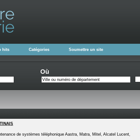
 hits
Catégories
Soumettre un site
Où
TINAIS
intenance de systèmes téléphonique Aastra, Matra, Mitel, Alcatel Lucent,
..