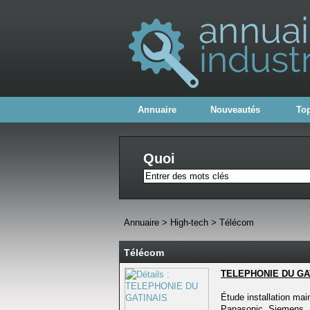
Annuaire
Nouveautés
Top
Quoi
Annuaire
>
High-tech
>
Télécom
Télécom
TELEPHONIE DU GA
Étude installation ma
Panasonic, Siemens,.