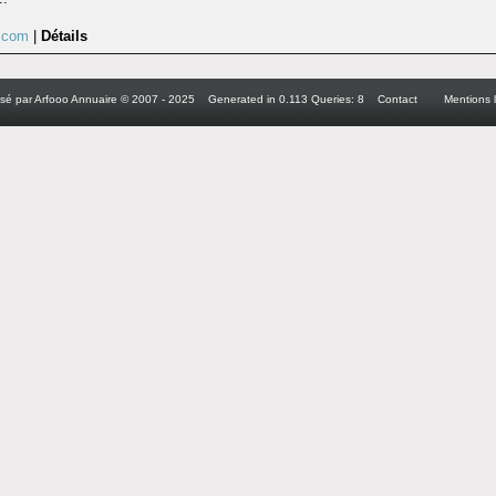
s.com
|
Détails
lsé par Arfooo Annuaire © 2007 - 2025 Generated in 0.113 Queries: 8
Contact
Mentions 