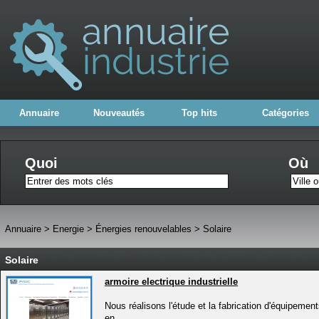
Annuaire
Nouveautés
Top hits
Catégories
Quoi
Où
Annuaire
>
Energie
>
Énergies renouvelables
>
Solaire
Solaire
armoire electrique industrielle
Nous réalisons l'étude et la fabrication d'équipemen
en...