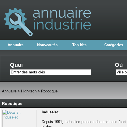
Annuaire
Nouveautés
Top hits
Catégories
Quoi
Où
Annuaire
>
High-tech
>
Robotique
Robotique
Induselec
Depuis 1991, Induselec propose des solutions électr
et des...