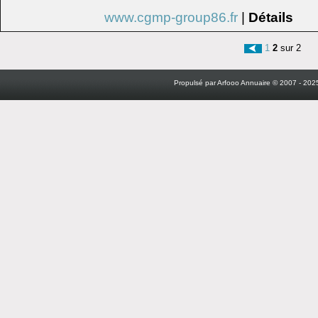
www.cgmp-group86.fr
|
Détails
1
2
sur 2
Propulsé par Arfooo Annuaire © 2007 - 2