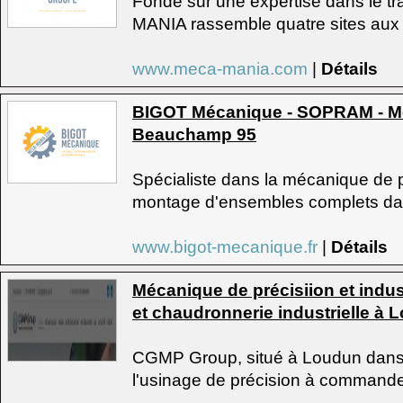
Fondé sur une expertise dans le t
MANIA rassemble quatre sites aux
www.meca-mania.com
|
Détails
BIGOT Mécanique - SOPRAM - Mé
Beauchamp 95
Spécialiste dans la mécanique de p
montage d'ensembles complets dans
www.bigot-mecanique.fr
|
Détails
Mécanique de précisiion et indu
et chaudronnerie industrielle à 
CGMP Group, situé à Loudun dans l
l'usinage de précision à commande